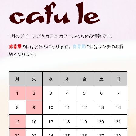
1月のダイニング＆カフェ カフールのお休み情報です。
赤背景
の日はお休みになります。
青背景
の日はランチのみ貸
切となります。
月
火
水
木
金
土
日
1
2
3
4
5
6
7
8
9
10
11
12
13
14
15
16
17
18
19
20
21
22
23
24
25
26
27
28