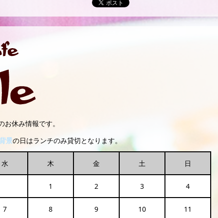
ルのお休み情報です。
背景
の日はランチのみ貸切となります。
水
木
金
土
日
1
2
3
4
7
8
9
10
11