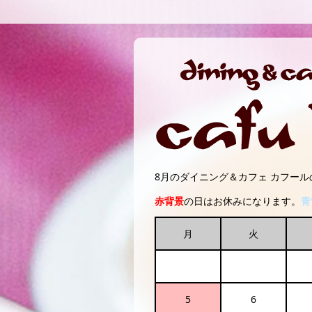
8月のダイニング＆カフェ カフー
赤背景
の日はお休みになります。
青
月
火
5
6